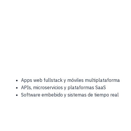
Auditorías requerían semanas de trabajo manual.
Solución
Hub de cumplimiento con ingesta automática de
logs.
Apps web fullstack y móviles multiplataforma
APIs, microservicios y plataformas SaaS
Software embebido y sistemas de tiempo real