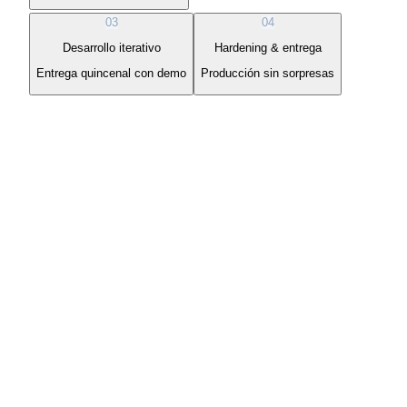
03
04
Desarrollo iterativo
Hardening & entrega
Entrega quincenal con demo
Producción sin sorpresas
Descubrimiento
1-2 semanas
Entender antes de construir
Event Storming del dominio
RFC de arquitectura v1