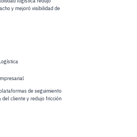
abilidad logística redujo
acho y mejoró visibilidad de
Logística
Empresarial
 plataformas de seguimiento
 del cliente y redujo fricción