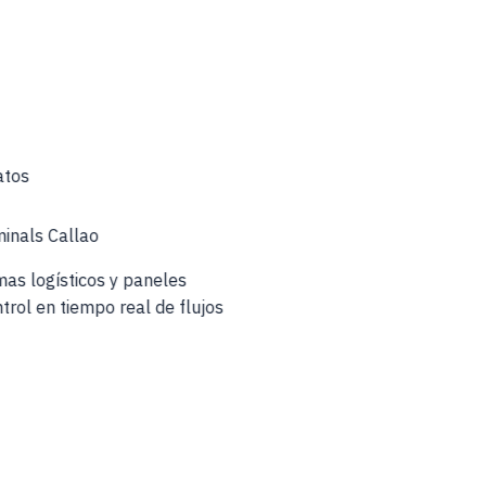
Datos
inals Callao
emas logísticos y paneles
ntrol en tiempo real de flujos