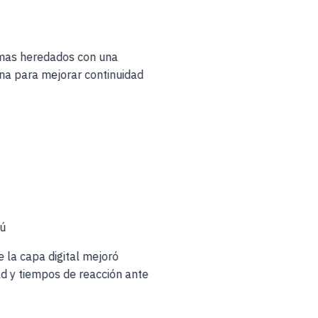
temas heredados con una
rna para mejorar continuidad
.
s
rú
e la capa digital mejoró
ad y tiempos de reacción ante