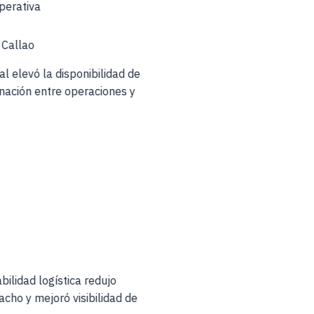
Operativa
 Callao
tal elevó la disponibilidad de
dinación entre operaciones y
abilidad logística redujo
acho y mejoró visibilidad de