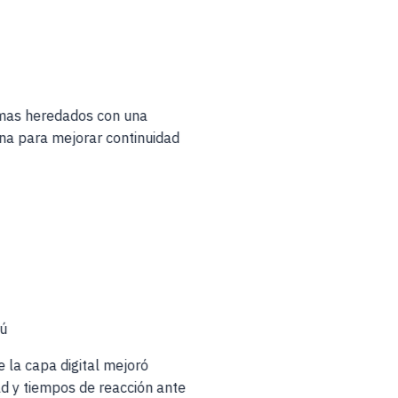
temas heredados con una
rna para mejorar continuidad
.
s
rú
e la capa digital mejoró
ad y tiempos de reacción ante