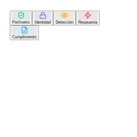
Perímetro
Identidad
Detección
Respuesta
Cumplimiento
Capa de
Perímetro
Firewall NGFW, IDS/IPS, WAF, DDoS mitigation