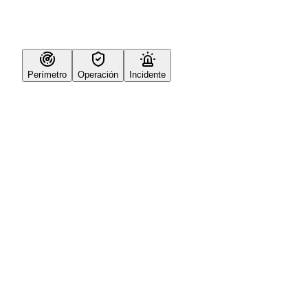
Perímetro
Operación
Incidente
Escenario:
Perímetro
Cobertura de accesos y zonas externas